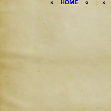
»
HOME
« »