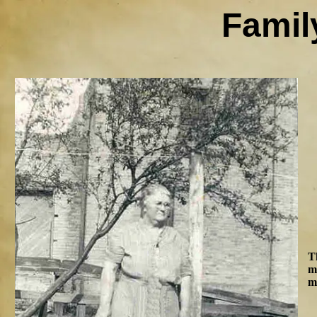
Famil
T
m
m