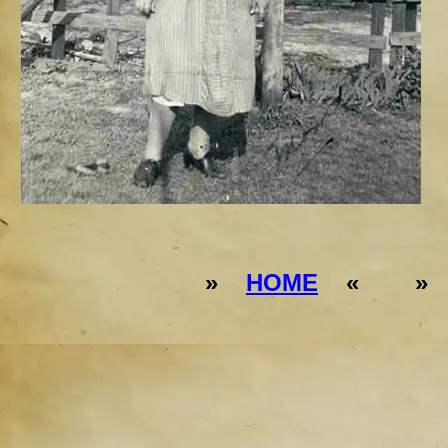
»
HOME
« 