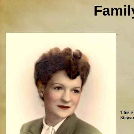
Famil
This i
Stewar