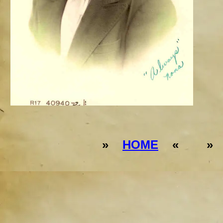
»
HOME
« 