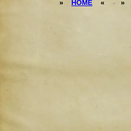
»
HOME
« »