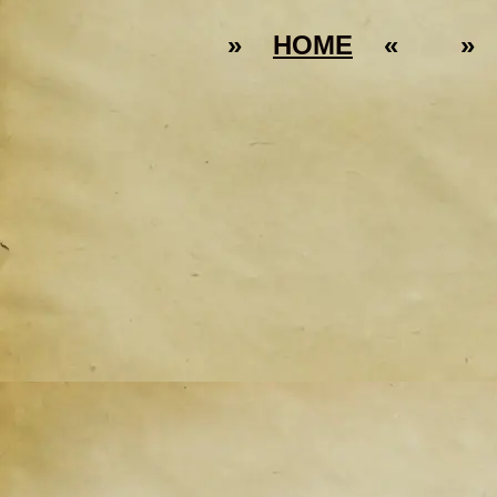
»
HOME
« 