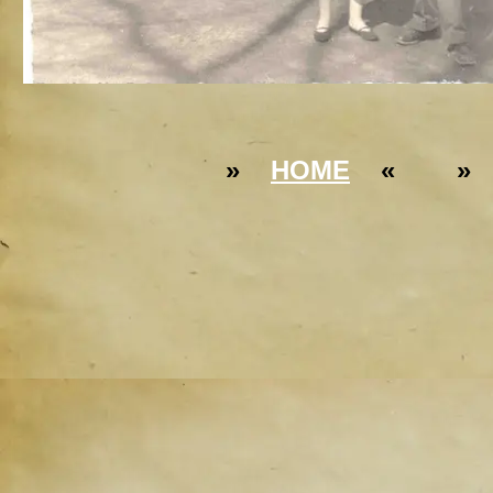
»
HOME
« 