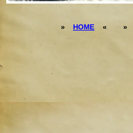
»
HOME
« 