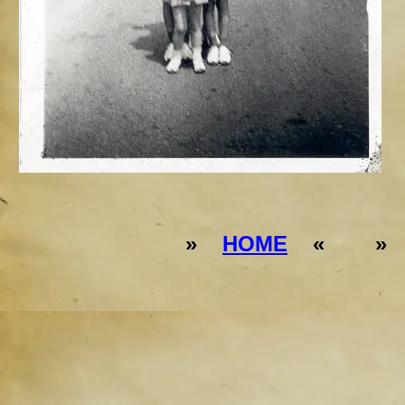
»
HOME
« 