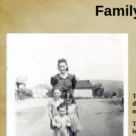
Famil
T
d
m
T
i