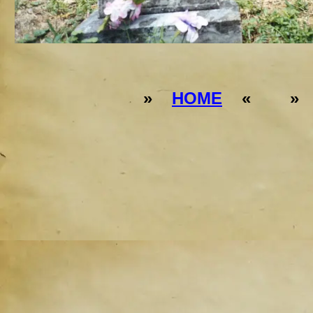
»
HOME
« 