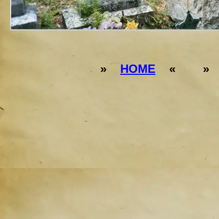
»
HOME
« 